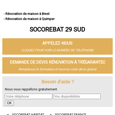
- Rénovation de maison à Brest
- Rénovation de maison à Quimper
- Rénovation de maison à Concarneau
SOCOREBAT 29 SUD
- Rénovation de maison à Morlaix
- Rénovation de maison à Douarnenez
- Rénovation de maison à Landerneau
APPELEZ-NOUS
- Rénovation de maison à Guipavas
- Rénovation de maison à Plougastel-Daoulas
CLIQUEZ POUR VOIR LE NUMÉRO DE TÉLÉPHONE
- Rénovation de maison à Plouzané
- Rénovation de maison à Quimperlé
DEMANDE DE DEVIS RÉNOVATION À TRÉGARANTEC
- Rénovation de maison à Le Relecq-Kerhuon
Remplissez le formulaire et recevez votre devis gratuit
- Rénovation de maison à Fouesnant
- Rénovation de maison à Landivisiau
- Rénovation de maison à Pont-l'Abbé
Besoin d'aide ?
- Rénovation de maison à Plabennec
Nous vous rappellons gratuitement.
- Rénovation de maison à Crozon
- Rénovation de maison à Ergué-Gabéric
- Rénovation de maison à Carhaix-Plouguer
- Rénovation de maison à Guilers
- Rénovation de maison à Saint-Renan
SOCOREBAT HABITAT
SOCOREBAT FRANCE