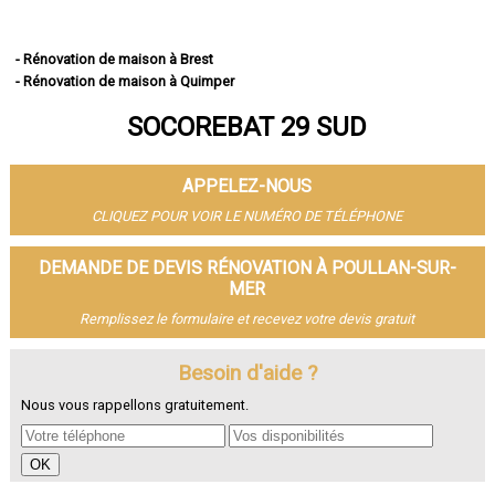
- Rénovation de maison à Brest
- Rénovation de maison à Quimper
- Rénovation de maison à Concarneau
SOCOREBAT 29 SUD
- Rénovation de maison à Morlaix
- Rénovation de maison à Douarnenez
- Rénovation de maison à Landerneau
APPELEZ-NOUS
- Rénovation de maison à Guipavas
- Rénovation de maison à Plougastel-Daoulas
CLIQUEZ POUR VOIR LE NUMÉRO DE TÉLÉPHONE
- Rénovation de maison à Plouzané
- Rénovation de maison à Quimperlé
DEMANDE DE DEVIS RÉNOVATION À POULLAN-SUR-
- Rénovation de maison à Le Relecq-Kerhuon
MER
- Rénovation de maison à Fouesnant
Remplissez le formulaire et recevez votre devis gratuit
- Rénovation de maison à Landivisiau
- Rénovation de maison à Pont-l'Abbé
Besoin d'aide ?
- Rénovation de maison à Plabennec
- Rénovation de maison à Crozon
Nous vous rappellons gratuitement.
- Rénovation de maison à Ergué-Gabéric
- Rénovation de maison à Carhaix-Plouguer
- Rénovation de maison à Guilers
- Rénovation de maison à Saint-Renan