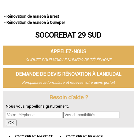
- Rénovation de maison à Brest
- Rénovation de maison à Quimper
- Rénovation de maison à Concarneau
SOCOREBAT 29 SUD
- Rénovation de maison à Morlaix
- Rénovation de maison à Douarnenez
- Rénovation de maison à Landerneau
APPELEZ-NOUS
- Rénovation de maison à Guipavas
- Rénovation de maison à Plougastel-Daoulas
CLIQUEZ POUR VOIR LE NUMÉRO DE TÉLÉPHONE
- Rénovation de maison à Plouzané
- Rénovation de maison à Quimperlé
DEMANDE DE DEVIS RÉNOVATION À LANDUDAL
- Rénovation de maison à Le Relecq-Kerhuon
Remplissez le formulaire et recevez votre devis gratuit
- Rénovation de maison à Fouesnant
- Rénovation de maison à Landivisiau
- Rénovation de maison à Pont-l'Abbé
Besoin d'aide ?
- Rénovation de maison à Plabennec
Nous vous rappellons gratuitement.
- Rénovation de maison à Crozon
- Rénovation de maison à Ergué-Gabéric
- Rénovation de maison à Carhaix-Plouguer
- Rénovation de maison à Guilers
- Rénovation de maison à Saint-Renan
SOCOREBAT HABITAT
SOCOREBAT FRANCE