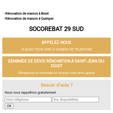
- Rénovation de maison à Brest
- Rénovation de maison à Quimper
- Rénovation de maison à Concarneau
SOCOREBAT 29 SUD
- Rénovation de maison à Morlaix
- Rénovation de maison à Douarnenez
- Rénovation de maison à Landerneau
APPELEZ-NOUS
- Rénovation de maison à Guipavas
- Rénovation de maison à Plougastel-Daoulas
CLIQUEZ POUR VOIR LE NUMÉRO DE TÉLÉPHONE
- Rénovation de maison à Plouzané
- Rénovation de maison à Quimperlé
DEMANDE DE DEVIS RÉNOVATION À SAINT-JEAN-DU-
- Rénovation de maison à Le Relecq-Kerhuon
DOIGT
- Rénovation de maison à Fouesnant
Remplissez le formulaire et recevez votre devis gratuit
- Rénovation de maison à Landivisiau
- Rénovation de maison à Pont-l'Abbé
Besoin d'aide ?
- Rénovation de maison à Plabennec
- Rénovation de maison à Crozon
Nous vous rappellons gratuitement.
- Rénovation de maison à Ergué-Gabéric
- Rénovation de maison à Carhaix-Plouguer
- Rénovation de maison à Guilers
- Rénovation de maison à Saint-Renan