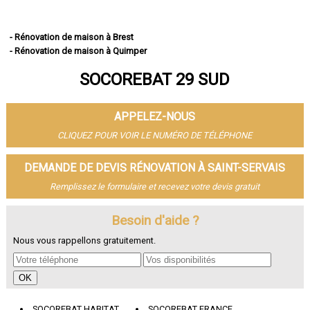
- Rénovation de maison à Brest
- Rénovation de maison à Quimper
- Rénovation de maison à Concarneau
SOCOREBAT 29 SUD
- Rénovation de maison à Morlaix
- Rénovation de maison à Douarnenez
- Rénovation de maison à Landerneau
APPELEZ-NOUS
- Rénovation de maison à Guipavas
- Rénovation de maison à Plougastel-Daoulas
CLIQUEZ POUR VOIR LE NUMÉRO DE TÉLÉPHONE
- Rénovation de maison à Plouzané
- Rénovation de maison à Quimperlé
DEMANDE DE DEVIS RÉNOVATION À SAINT-SERVAIS
- Rénovation de maison à Le Relecq-Kerhuon
Remplissez le formulaire et recevez votre devis gratuit
- Rénovation de maison à Fouesnant
- Rénovation de maison à Landivisiau
- Rénovation de maison à Pont-l'Abbé
Besoin d'aide ?
- Rénovation de maison à Plabennec
Nous vous rappellons gratuitement.
- Rénovation de maison à Crozon
- Rénovation de maison à Ergué-Gabéric
- Rénovation de maison à Carhaix-Plouguer
- Rénovation de maison à Guilers
- Rénovation de maison à Saint-Renan
SOCOREBAT HABITAT
SOCOREBAT FRANCE