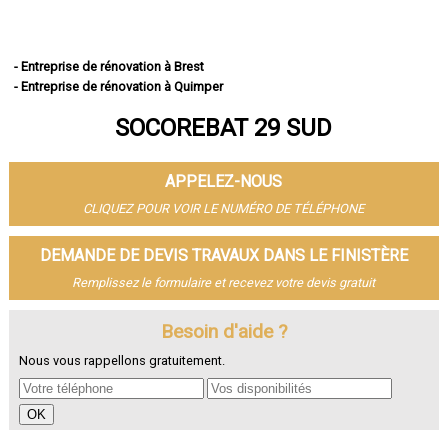
- Entreprise de rénovation à Brest
- Entreprise de rénovation à Quimper
- Entreprise de rénovation à Concarneau
SOCOREBAT 29 SUD
- Entreprise de rénovation à Morlaix
- Entreprise de rénovation à Douarnenez
- Entreprise de rénovation à Landerneau
APPELEZ-NOUS
- Entreprise de rénovation à Guipavas
- Entreprise de rénovation à Plougastel-Daoulas
CLIQUEZ POUR VOIR LE NUMÉRO DE TÉLÉPHONE
- Entreprise de rénovation à Plouzané
- Entreprise de rénovation à Quimperlé
DEMANDE DE DEVIS TRAVAUX DANS LE FINISTÈRE
- Entreprise de rénovation à Le Relecq-Kerhuon
Remplissez le formulaire et recevez votre devis gratuit
- Entreprise de rénovation à Fouesnant
- Entreprise de rénovation à Landivisiau
- Entreprise de rénovation à Pont-l'Abbé
Besoin d'aide ?
- Entreprise de rénovation à Plabennec
Nous vous rappellons gratuitement.
- Entreprise de rénovation à Crozon
- Entreprise de rénovation à Ergué-Gabéric
- Entreprise de rénovation à Carhaix-Plouguer
- Entreprise de rénovation à Guilers
- Entreprise de rénovation à Saint-Renan