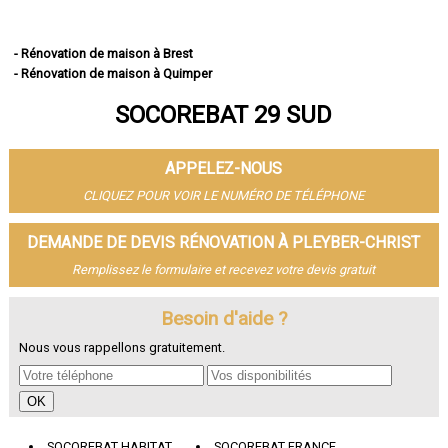
- Rénovation de maison à Brest
- Rénovation de maison à Quimper
- Rénovation de maison à Concarneau
SOCOREBAT 29 SUD
- Rénovation de maison à Morlaix
- Rénovation de maison à Douarnenez
- Rénovation de maison à Landerneau
APPELEZ-NOUS
- Rénovation de maison à Guipavas
- Rénovation de maison à Plougastel-Daoulas
CLIQUEZ POUR VOIR LE NUMÉRO DE TÉLÉPHONE
- Rénovation de maison à Plouzané
- Rénovation de maison à Quimperlé
DEMANDE DE DEVIS RÉNOVATION À PLEYBER-CHRIST
- Rénovation de maison à Le Relecq-Kerhuon
Remplissez le formulaire et recevez votre devis gratuit
- Rénovation de maison à Fouesnant
- Rénovation de maison à Landivisiau
- Rénovation de maison à Pont-l'Abbé
Besoin d'aide ?
- Rénovation de maison à Plabennec
Nous vous rappellons gratuitement.
- Rénovation de maison à Crozon
- Rénovation de maison à Ergué-Gabéric
- Rénovation de maison à Carhaix-Plouguer
- Rénovation de maison à Guilers
- Rénovation de maison à Saint-Renan
SOCOREBAT HABITAT
SOCOREBAT FRANCE