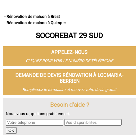
- Rénovation de maison à Brest
- Rénovation de maison à Quimper
- Rénovation de maison à Concarneau
SOCOREBAT 29 SUD
- Rénovation de maison à Morlaix
- Rénovation de maison à Douarnenez
- Rénovation de maison à Landerneau
APPELEZ-NOUS
- Rénovation de maison à Guipavas
- Rénovation de maison à Plougastel-Daoulas
CLIQUEZ POUR VOIR LE NUMÉRO DE TÉLÉPHONE
- Rénovation de maison à Plouzané
- Rénovation de maison à Quimperlé
DEMANDE DE DEVIS RÉNOVATION À LOCMARIA-
- Rénovation de maison à Le Relecq-Kerhuon
BERRIEN
- Rénovation de maison à Fouesnant
Remplissez le formulaire et recevez votre devis gratuit
- Rénovation de maison à Landivisiau
- Rénovation de maison à Pont-l'Abbé
Besoin d'aide ?
- Rénovation de maison à Plabennec
- Rénovation de maison à Crozon
Nous vous rappellons gratuitement.
- Rénovation de maison à Ergué-Gabéric
- Rénovation de maison à Carhaix-Plouguer
- Rénovation de maison à Guilers
- Rénovation de maison à Saint-Renan