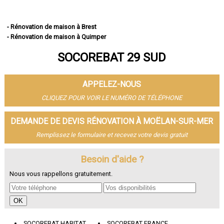
- Rénovation de maison à Brest
- Rénovation de maison à Quimper
- Rénovation de maison à Concarneau
SOCOREBAT 29 SUD
- Rénovation de maison à Morlaix
- Rénovation de maison à Douarnenez
- Rénovation de maison à Landerneau
APPELEZ-NOUS
- Rénovation de maison à Guipavas
- Rénovation de maison à Plougastel-Daoulas
CLIQUEZ POUR VOIR LE NUMÉRO DE TÉLÉPHONE
- Rénovation de maison à Plouzané
- Rénovation de maison à Quimperlé
DEMANDE DE DEVIS RÉNOVATION À MOËLAN-SUR-MER
- Rénovation de maison à Le Relecq-Kerhuon
Remplissez le formulaire et recevez votre devis gratuit
- Rénovation de maison à Fouesnant
- Rénovation de maison à Landivisiau
- Rénovation de maison à Pont-l'Abbé
Besoin d'aide ?
- Rénovation de maison à Plabennec
Nous vous rappellons gratuitement.
- Rénovation de maison à Crozon
- Rénovation de maison à Ergué-Gabéric
- Rénovation de maison à Carhaix-Plouguer
- Rénovation de maison à Guilers
- Rénovation de maison à Saint-Renan
SOCOREBAT HABITAT
SOCOREBAT FRANCE