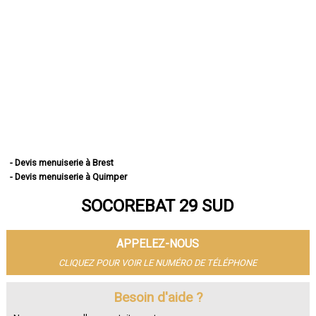
- Devis menuiserie à Brest
- Devis menuiserie à Quimper
- Devis menuiserie à Concarneau
SOCOREBAT 29 SUD
- Devis menuiserie à Morlaix
- Devis menuiserie à Douarnenez
- Devis menuiserie à Landerneau
APPELEZ-NOUS
- Devis menuiserie à Guipavas
- Devis menuiserie à Plougastel-Daoulas
CLIQUEZ POUR VOIR LE NUMÉRO DE TÉLÉPHONE
- Devis menuiserie à Plouzané
- Devis menuiserie à Quimperlé
Besoin d'aide ?
- Devis menuiserie à Le Relecq-Kerhuon